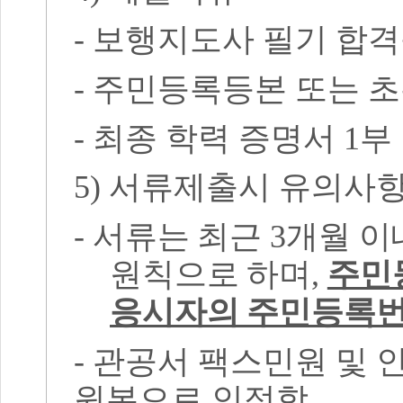
-
보행지도사 필기 합
-
주민등록등본 또는 
-
최종 학력 증명서
1
부
5)
서류제출시 유의사
-
서류는 최근
3
개월 이
원칙으로 하며
,
주민
응시자의 주민등록번
-
관공서 팩스민원 및 
원본으로 인정함