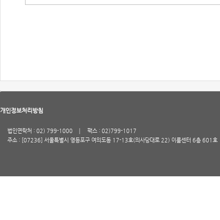
개인정보처리방침
법인연락처 : 02) 799-1000
팩스 : 02)799-1017
주소 : [07236] 서울특별시 영등포구 여의도동 17-13호(의사당대로 22) 이룸센터 6층 601호