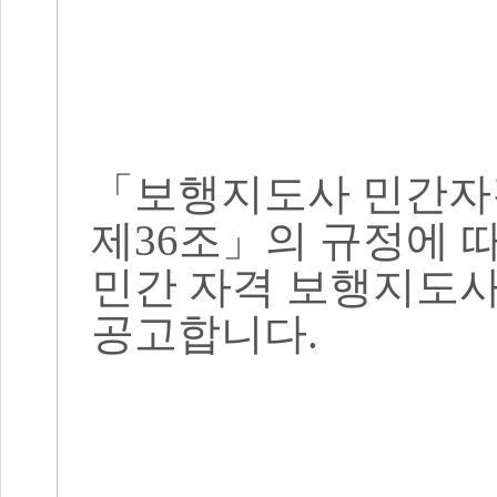
「
보행지도사 민간자
제
36
조
」
의 규정에 
민간 자격 보행지도
공고합니다
.