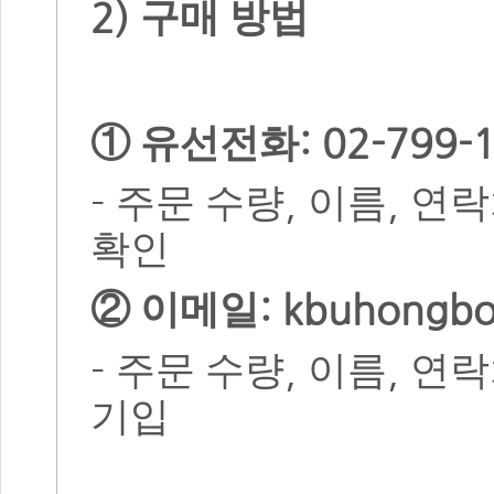
2)
구매 방법
: 02-799-
①
유선전화
-
,
,
주문 수량
이름
연락
확인
: kbuhongb
②
이메일
-
,
,
주문 수량
이름
연락
기입