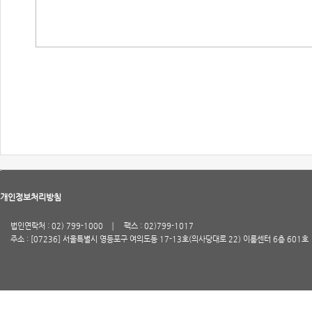
개인정보처리방침
법인연락처 : 02) 799-1000
팩스 : 02)799-1017
주소 : [07236] 서울특별시 영등포구 여의도동 17-13호(의사당대로 22) 이룸센터 6층 601호