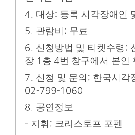
4.
:
대상
등록 시각장애인 
5.
:
관람비
무료
6.
:
신청방법 및 티켓수령
1
4
장
층
번 창구에서 본인 
7.
:
신청 및 문의
한국시각
02-799-1060
8.
공연정보
-
:
지휘
크리스토프 포펜