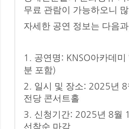
무료 관람이 가능하오니 많
자세한 공연 정보는 다음
1.
: KNSO
공연명
아카데미
)
분 포함
2.
: 2025
8
일시 및 장소
년
전당 콘서트홀
3.
: 2025
8
신청기간
년
월
선착순 마감