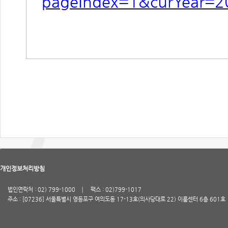
pageIndex=1&curYear=2
개인정보처리방침
법인연락처 : 02) 799-1000
팩스 : 02)799-1017
주소 : [07236] 서울특별시 영등포구 여의도동 17-13호(의사당대로 22) 이룸센터 6층 601호