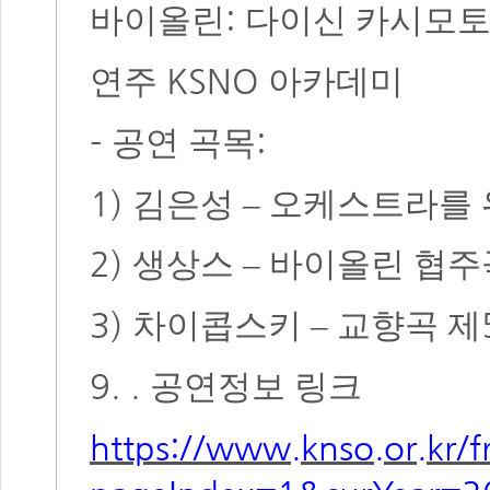
:
바이올린
다이신 카시모
KSNO
연주
아카데미
-
:
공연 곡목
1)
김은성
–
오케스트라를 
2)
생상스
–
바이올린 협주
3)
차이콥스키
–
교향곡 제
9. .
공연정보 링크
https://www.knso.or.kr/