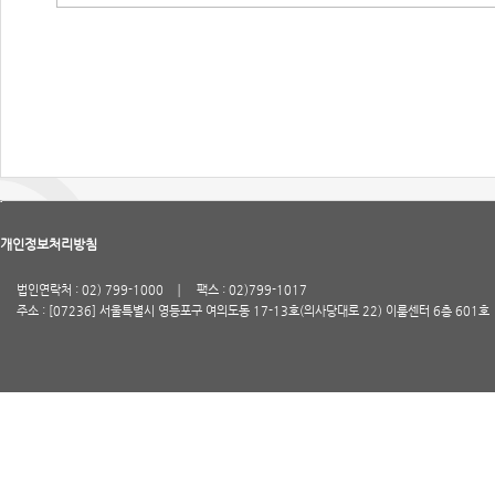
개인정보처리방침
법인연락처 : 02) 799-1000
팩스 : 02)799-1017
주소 : [07236] 서울특별시 영등포구 여의도동 17-13호(의사당대로 22) 이룸센터 6층 601호