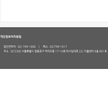
개인정보처리방침
법인연락처 : 02) 799-1000
팩스 : 02)799-1017
주소 : [07236] 서울특별시 영등포구 여의도동 17-13호(의사당대로 22) 이룸센터 6층 601호