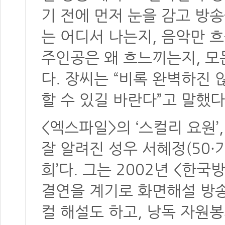
기 전에 먼저 눈을 감고 방
는 어디서 나는지, 음악만 
주인공은 왜 흐느끼는지, 모
다. 장씨는 “비록 완벽하진
할 수 있길 바란다”고 말했다
<엑스파일>의 ‘스컬리 요원’
잘 알려진 성우 서혜정(50
희’다. 그는 2002년 <한
결연을 계기로 화면해설 방송
컬 해설도 하고, 낭독 자원