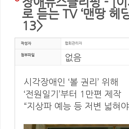
장애뉴스클리핑 - [이
로 듣는 TV ‘맨땅 헤딩
13>
협회관리자
작성자
없음
첨부파일
시각장애인 ‘볼 권리’ 위해
‘전원일기’부터 1만편 제작
“지상파 예능 등 저변 넓혀야