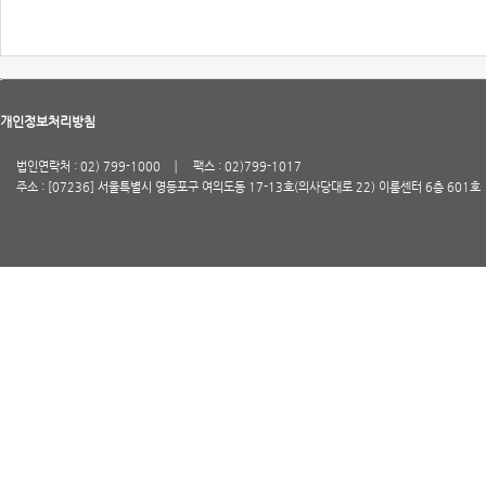
개인정보처리방침
법인연락처 : 02) 799-1000
팩스 : 02)799-1017
주소 : [07236] 서울특별시 영등포구 여의도동 17-13호(의사당대로 22) 이룸센터 6층 601호