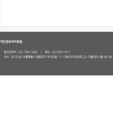
개인정보처리방침
법인연락처 : 02) 799-1000
팩스 : 02)799-1017
주소 : [07236] 서울특별시 영등포구 여의도동 17-13호(의사당대로 22) 이룸센터 6층 601호