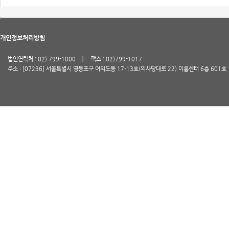
개인정보처리방침
법인연락처 : 02) 799-1000
팩스 : 02)799-1017
주소 : [07236] 서울특별시 영등포구 여의도동 17-13호(의사당대로 22) 이룸센터 6층 601호