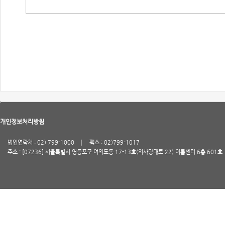
개인정보처리방침
법인연락처 : 02) 799-1000
팩스 : 02)799-1017
주소 : [07236] 서울특별시 영등포구 여의도동 17-13호(의사당대로 22) 이룸센터 6층 601호