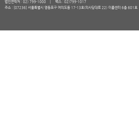
법인연락처 : 02) 799-1000
팩스 : 02)799-1017
주소 : [07236] 서울특별시 영등포구 여의도동 17-13호(의사당대로 22) 이룸센터 6층 601호