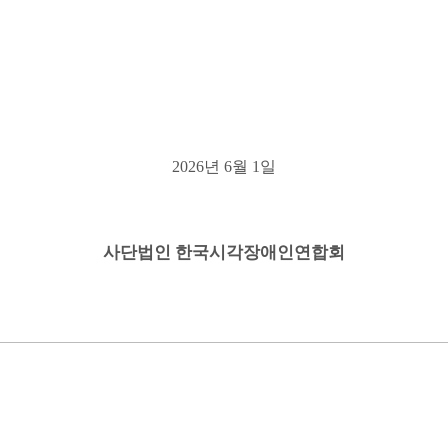
2026
년
6
월
1
일
사단법인 한국시각장애인연합회