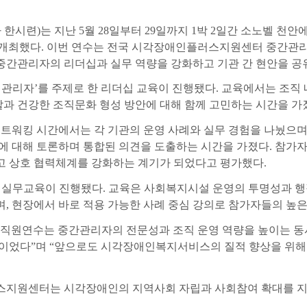
 한시련
)
는 지난
5
월
28
일부터
29
일까지
1
박
2
일간 소노벨 천안
 개최했다
.
이번 연수는 전국 시각장애인플러스지원센터 중간관
중간관리자의 리더십과 실무 역량을 강화하고 기관 간 현안을 공
 관리자
’
를 주제로 한 리더십 교육이 진행됐다
.
교육에서는 조직 
과 건강한 조직문화 형성 방안에 대해 함께 고민하는 시간을 가
네트워킹 시간에서는 각 기관의 운영 사례와 실무 경험을 나눴으
할에 대해 토론하며 통합된 의견을 도출하는 시간을 가졌다
.
참가자
고 상호 협력체계를 강화하는 계기가 되었다고 평가했다
.
 실무교육이 진행됐다
.
교육은 사회복지시설 운영의 투명성과 행
며
,
현장에서 바로 적용 가능한 사례 중심 강의로 참가자들의 높
 직원연수는 중간관리자의 전문성과 조직 운영 역량을 높이는 동
간이었다
”
며
“
앞으로도 시각장애인복지서비스의 질적 향상을 위해 
지원센터는 시각장애인의 지역사회 자립과 사회참여 확대를 지