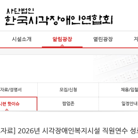
게시판 통합
통합
시설소개
알림광장
열린광장
자료/성명서
모집/신청
채용/입
팝업존
일정안내
시련 핫이슈
도자료] 2026년 시각장애인복지시설 직원연수 성