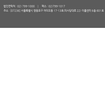
법인연락처 : 02) 799-1000
팩스 : 02)799-1017
주소 : [07236] 서울특별시 영등포구 여의도동 17-13호(의사당대로 22) 이룸센터 6층 601호