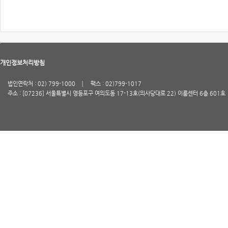
개인정보처리방침
법인연락처 : 02) 799-1000
팩스 : 02)799-1017
주소 : [07236] 서울특별시 영등포구 여의도동 17-13호(의사당대로 22) 이룸센터 6층 601호