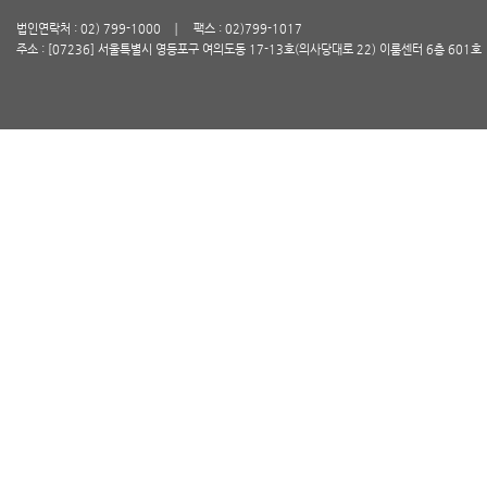
법인연락처 : 02) 799-1000
팩스 : 02)799-1017
주소 : [07236] 서울특별시 영등포구 여의도동 17-13호(의사당대로 22) 이룸센터 6층 601호