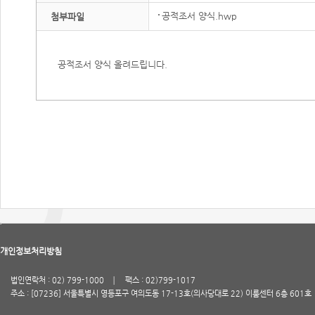
공적조서 양식.hwp
첨부파일
공적조서 양식 올려드립니다.
개인정보처리방침
법인연락처 : 02) 799-1000
팩스 : 02)799-1017
주소 : [07236] 서울특별시 영등포구 여의도동 17-13호(의사당대로 22) 이룸센터 6층 601호