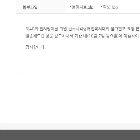
붙임자료.zip
약도.jpg
첨부파일
제40회 흰지팡이날 기념 전국시각장애인복지대회 참가협조 요청 붙
발송해드린 공문 참고하셔서 기한 내(10월 7일 월요일)에 제출하여
감사합니다.