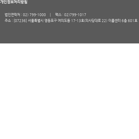
개인정보처리방침
법인연락처 : 02) 799-1000
팩스 : 02)799-1017
주소 : [07236] 서울특별시 영등포구 여의도동 17-13호(의사당대로 22) 이룸센터 6층 601호