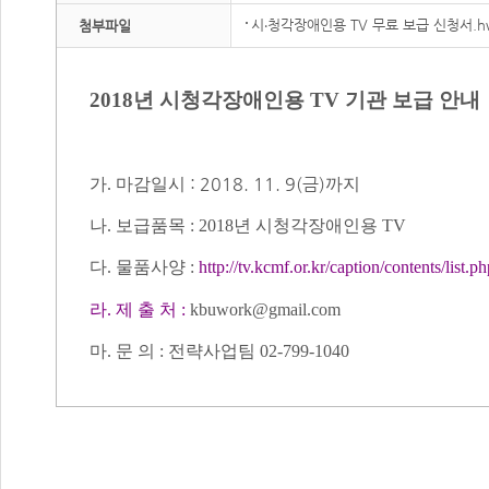
시‧청각장애인용 TV 무료 보급 신청서.h
첨부파일
2018
년 시청각장애인용
TV
기관 보급 안내
:
2018. 11. 9(
금
)
가
.
마감일시
까지
나
.
보급품목
: 2018
년 시청각장애인용
TV
다
.
물품사양
:
http://tv.kcmf.or.kr/caption/contents/list.
라
.
제 출 처
:
kbuwork@gmail.com
마
​.
문 의
:
전략사업팀
02-799-1040