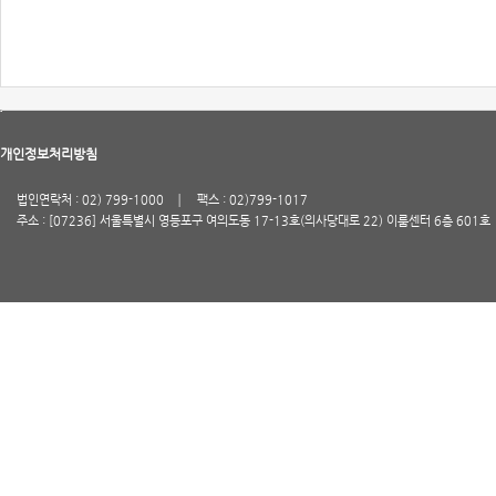
개인정보처리방침
법인연락처 : 02) 799-1000
팩스 : 02)799-1017
주소 : [07236] 서울특별시 영등포구 여의도동 17-13호(의사당대로 22) 이룸센터 6층 601호