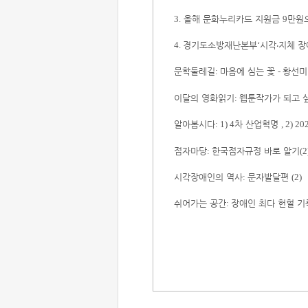
올해 문화누리카드 지원금
만원
3.
9
경기도소방재난본부
시각
‧
지체 장
4.
‘
문학둘레길
마음에 심는 꽃
황선미
:
-
이달의 영화읽기
웹툰작가가 되고 
:
알아봅시다
차 산업혁명
: 1) 4
, 2)
20
점자마당
한국점자규정 바로 알기
:
(2
시각장애인의 역사
문자발달편
:
(2)
쉬어가는 공간
장애인 최다 헌혈 기
: