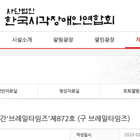
게시판 통합
통합
시설소개
알림광장
열린광장
일반자료실
영상자료실
포토앨범
월간'브레일타임즈'제872호 (구 브레일타임즈)
2020-0
작성일시