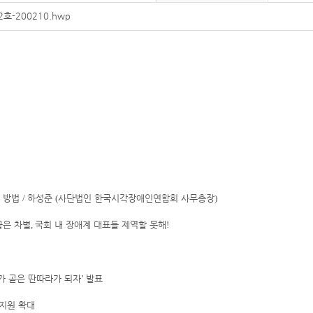
2호-200210.hwp
지 방법
하성준
사단법인 한국시각장애인연합회 사무총장
/
(
)
끝은 차별
국회 내 장애계 대표들 제역할 못해
,
!
가 곧은 딴따라가 되자
발표
’
지원 확대