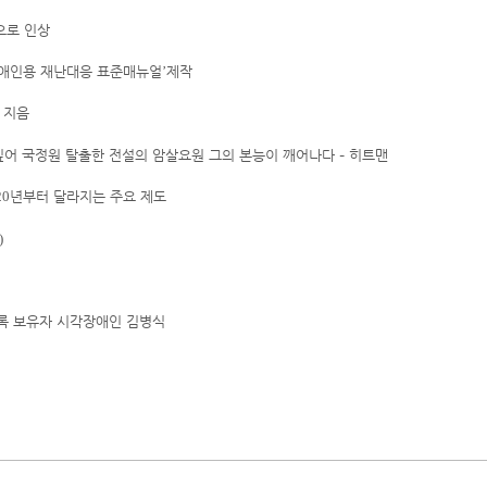
으로 인상
애인용 재난대응 표준매뉴얼
제작
’
 지음
싶어 국정원 탈출한 전설의 암살요원 그의 본능이 깨어나다
–
히트맨
년부터 달라지는 주요 제도
20
)
록 보유자 시각장애인 김병식