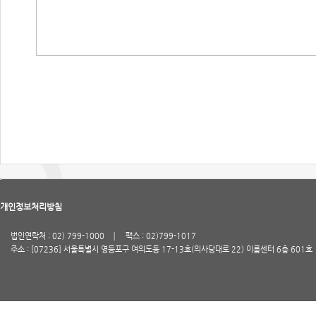
개인정보처리방침
법인연락처 : 02) 799-1000
팩스 : 02)799-1017
주소 : [07236] 서울특별시 영등포구 여의도동 17-13호(의사당대로 22) 이룸센터 6층 601호