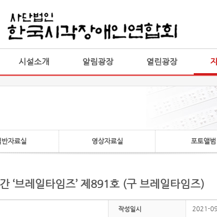
게시판 통합
통합
시설소개
알림광장
열린광장
일반자료실
영상자료실
포토앨범
월간 ‘브레일타임즈’ 제891호 (구 브레일타임즈)
2021-0
작성일시