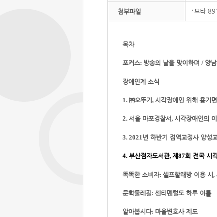
브타 89
첨부파일
목차
포커스
방송의 날을 맞이하며
양남
:
/
장애인계 소식
㈜
오뚜기
시각장애인 위해 용기면
1.
,
서울 마포경찰서
시각장애인의 이
2.
,
년 하반기 점역교정사 양성교
3. 2021
부산점자도서관
제
회 전국 시
4.
,
87
똑똑한 소비자
셀프빨래방 이용 시
:
,
문학둘레길
센티멘털도 하루 이틀
:
알아봅시다
마을변호사 제도
: