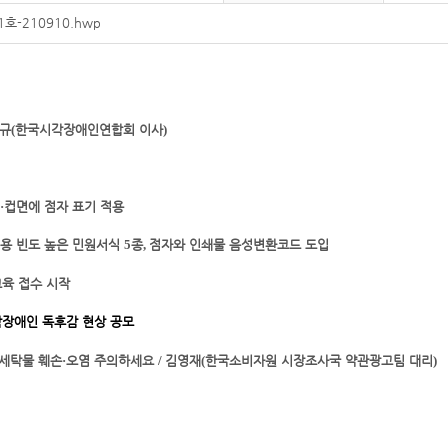
1호-210910.hwp
규
한국시각장애인연합회 이사
(
)
컵면에 점자 표기 적용
·
용 빈도 높은 민원서식
종
점자와 인쇄물 음성변환코드 도입
5
,
육 접수 시작
각장애인 독후감 현상 공모
세탁물 훼손
오염 주의하세요
김영재
한국소비자원 시장조사국 약관광고팀 대리
·
/
(
)