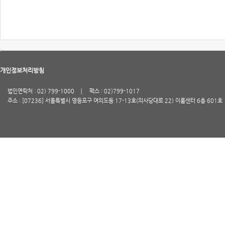
개인정보처리방침
법인연락처 : 02) 799-1000
팩스 : 02)799-1017
주소 : [07236] 서울특별시 영등포구 여의도동 17-13호(의사당대로 22) 이룸센터 6층 601호