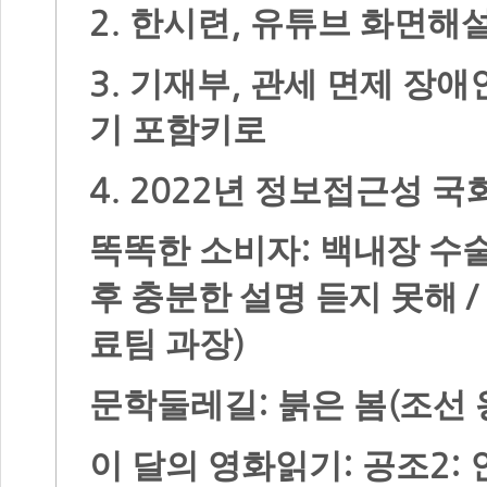
2.
,
한시련
유튜브 화면해
3.
,
기재부
관세 면제 장애
기 포함키로
4.
2022
년 정보접근성 국
:
똑똑한 소비자
백내장 수술
후 충분한 설명 듣지 못해
)
료팀 과장
:
(
문학둘레길
붉은 봄
조선 
:
2:
이 달의 영화읽기
공조