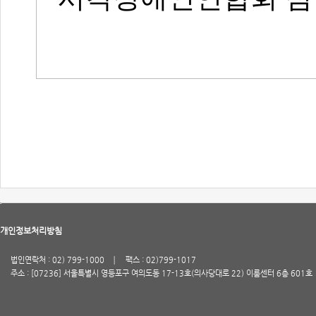
개인정보처리방침
법인연락처 : 02) 799-1000
팩스 : 02)799-1017
주소 : [07236] 서울특별시 영등포구 여의도동 17-13호(의사당대로 22) 이룸센터 6층 601호