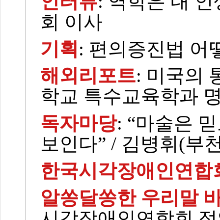
인터뷰
: 역학은 내 
회 이사
기획
: 편의증진법 어
해외리포트
: 미국의 
학교 특수교육학과 
독자마당
: “마술은 
보인다” / 김병휘(부
한국시각장애인연합
알쏭달쏭한 우리말 바로
시각장애인연합회 점