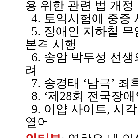
용 위한 관련 법 개정
4. 토익시험에 중증
5. 장애인 지하철 무
본격 시행
6. 송암 박두성 선생
려
7. 송경태 ‘남극’ 
8. ‘제28회 전국장
9. 이얍 사이트, 시
열어