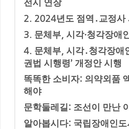
전시 연장
2. 2024
년도 점역
․
교정사 
3.
,
·
문체부
시각
청각장애인
4.
,
문체부
시각
․
청각장애인
’
권법 시행령
개정안 시행
:
똑똑한 소비자
의약외품 
해야
:
문학둘레길
조선이 만난 
:
알아봅시다
국립장애인도