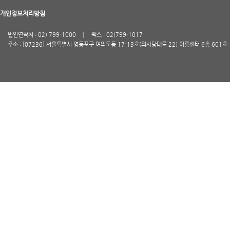
개인정보처리방침
법인연락처 : 02) 799-1000
팩스 : 02)799-1017
주소 : [07236] 서울특별시 영등포구 여의도동 17-13호(의사당대로 22) 이룸센터 6층 601호