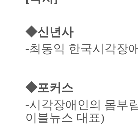
◆신년사
-최동익 한국시각장
◆포커스
-시각장애인의 몸부림과
이블뉴스 대표)