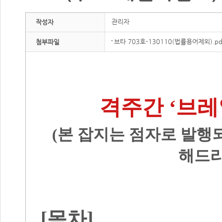
관리자
작성자
브타 703호-130110(법률용어제외).pd
첨부파일
격주간 ‘브레
(본 잡지는 점자로 발행
해드리
[목차]