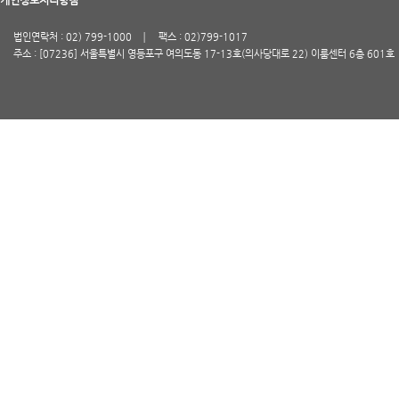
법인연락처 : 02) 799-1000
팩스 : 02)799-1017
주소 : [07236] 서울특별시 영등포구 여의도동 17-13호(의사당대로 22) 이룸센터 6층 601호