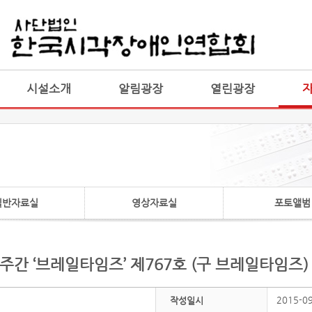
게시판 통합
통합
시설소개
알림광장
열린광장
일반자료실
영상자료실
포토앨범
격주간 ‘브레일타임즈’ 제767호 (구 브레일타임즈)
2015-0
작성일시