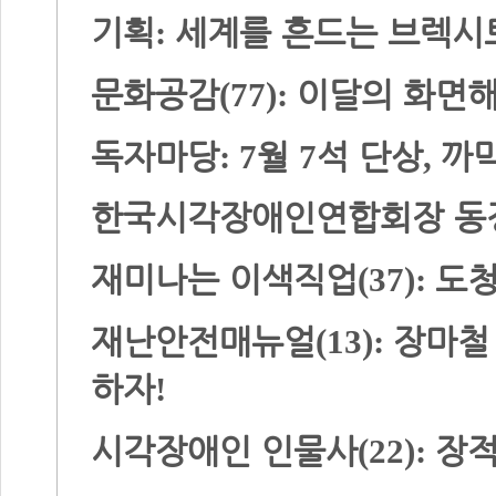
기획
세계를 흔드는 브렉시
:
문화공감
이달의 화면
(77):
독자마당
월
석 단상
까
: 7
7
,
한국시각장애인연합회장 동
재미나는 이색직업
도
(37):
재난안전매뉴얼
장마철
(13):
하자
!
시각장애인 인물사
장
(22):