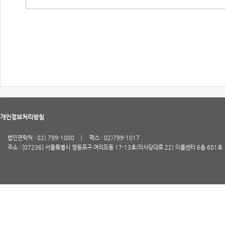
개인정보처리방침
법인연락처 : 02) 799-1000
팩스 : 02)799-1017
주소 : [07236] 서울특별시 영등포구 여의도동 17-13호(의사당대로 22) 이룸센터 6층 601호