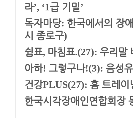
라
급 기밀
’, ‘1
’
독자마당
한국에서의 장
:
시 종로구
)
쉼표
마침표
우리말
,
.(27):
아하
그렇구나
음성
!
!(3):
건강
홈 트레이
PLUS(27):
한국시각장애인연합회장 