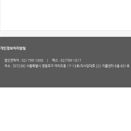
개인정보처리방침
법인연락처 : 02) 799-1000
팩스 : 02)799-1017
주소 : [07236] 서울특별시 영등포구 여의도동 17-13호(의사당대로 22) 이룸센터 6층 601호