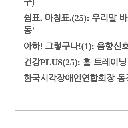
구
)
쉼표
마침표
우리말 
,
.(25):
동
’
아하
그렇구나
음향신
!
!(1):
건강
홈 트레이닝
PLUS(25):
한국시각장애인연합회장 동