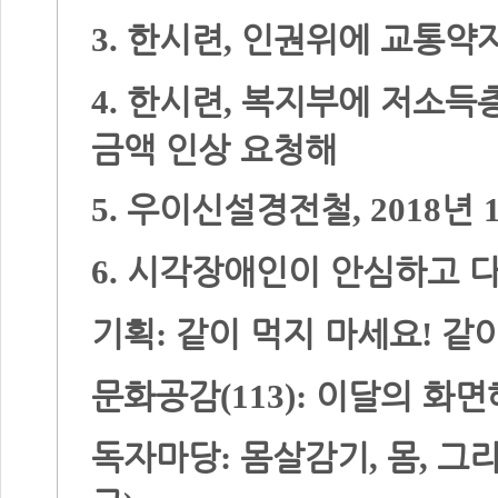
한시련
인권위에 교통약자
3.
,
한시련
복지부에 저소득층
4.
,
금액 인상 요청해
우이신설경전철
년
5.
, 2018
시각장애인이 안심하고 다
6.
기획
같이 먹지 마세요
같이
:
!
문화공감
이달의 화면
(113):
독자마당
몸살감기
몸
그리
:
,
,