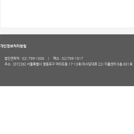
개인정보처리방침
법인연락처 : 02) 799-1000
팩스 : 02)799-1017
주소 : [07236] 서울특별시 영등포구 여의도동 17-13호(의사당대로 22) 이룸센터 6층 601호